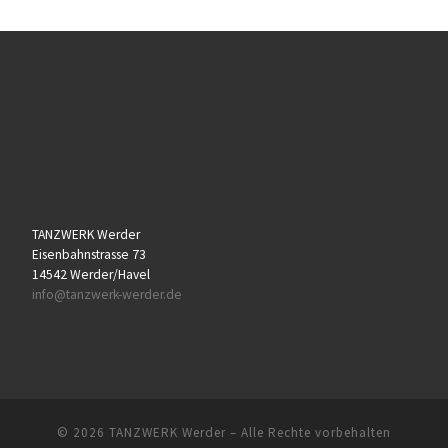
TANZWERK Werder
Eisenbahnstrasse 73
14542 Werder/Havel
info@tanzwerk-werder.de
© 2026
TANZWERK Werder
– Alle Rechte vorbehalten