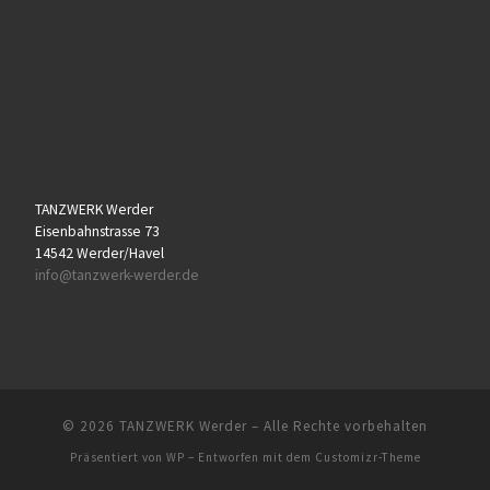
TANZWERK Werder
Eisenbahnstrasse 73
14542 Werder/Havel
info@tanzwerk-werder.de
© 2026
TANZWERK Werder
– Alle Rechte vorbehalten
Präsentiert von
WP
– Entworfen mit dem
Customizr-Theme