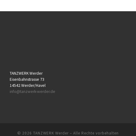
TANZWERK Werder
Eisenbahnstrasse 73
14542 Werder/Havel
info@tanzwerk-werder.de
© 2026
TANZWERK Werder
– Alle Rechte vorbehalten