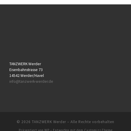
TANZWERK Werder
Eisenbahnstrasse 73
14542 Werder/Havel
info@tanzwerk-werder.de
© 2026
TANZWERK Werder
– Alle Rechte vorbehalten
Präsentiert von
WP
– Entworfen mit dem
Customizr-Theme