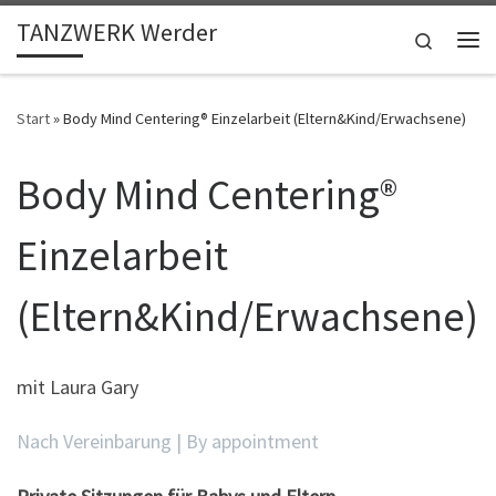
TANZWERK Werder
Zum Inhalt springen
Search
Me
Start
»
Body Mind Centering®️ Einzelarbeit (Eltern&Kind/Erwachsene)
Body Mind Centering®️
Einzelarbeit
(Eltern&Kind/Erwachsene)
mit Laura Gary
Nach Vereinbarung | By appointment