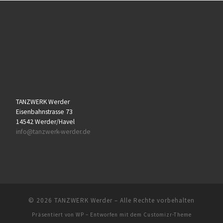
TANZWERK Werder
Eisenbahnstrasse 73
14542 Werder/Havel
info@tanzwerk-werder.de
© 2026
TANZWERK Werder
– Alle Rechte vorbehalten
Präsentiert von
WP
– Entworfen mit dem
Customizr-Theme