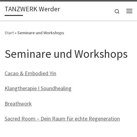
TANZWERK Werder
Zum Inhalt springen
Search
Me
Start
»
Seminare und Workshops
Seminare und Workshops
Cacao & Embodied Yin
Klangtherapie I Soundhealing
Breathwork
Sacred Room – Dein Raum für echte Regeneration