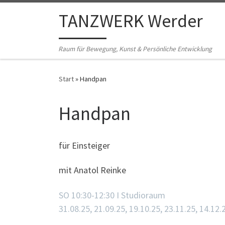
Zum Inhalt springen
TANZWERK Werder
Raum für Bewegung, Kunst & Persönliche Entwicklung
Start
»
Handpan
Handpan
für Einsteiger
mit Anatol Reinke
SO 10:30-12:30 I Studioraum
31.08.25, 21.09.25, 19.10.25, 23.11.25, 14.12.