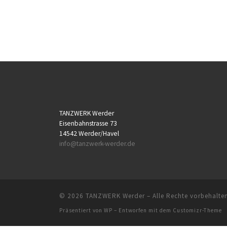
TANZWERK Werder
Eisenbahnstrasse 73
14542 Werder/Havel
info@tanzwerk-werder.de
© 2026
TANZWERK Werder
– Alle Rechte vorbehalte
Präsentiert von
WP
– Entworfen mit dem
Customizr-Theme