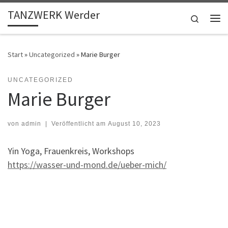
TANZWERK Werder
Zum Inhalt springen
Search
Me
Start
»
Uncategorized
»
Marie Burger
UNCATEGORIZED
Marie Burger
von
admin
|
Veröffentlicht am
August 10, 2023
Yin Yoga, Frauenkreis, Workshops
https://wasser-und-mond.de/ueber-mich/